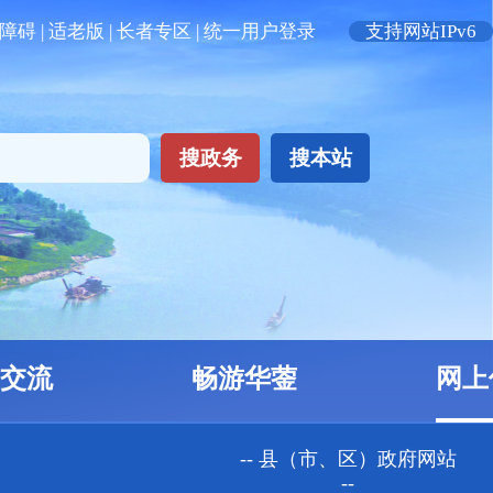
无障碍
| 适老版
| 长者专区
| 统一用户登录
支持网站IPv6
搜政务
搜本站
交流
畅游华蓥
网上
-- 县（市、区）政府网站
--